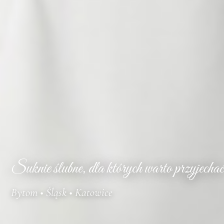
Suknie ślubne, dla których warto przyjechać
Bytom • Śląsk • Katowice