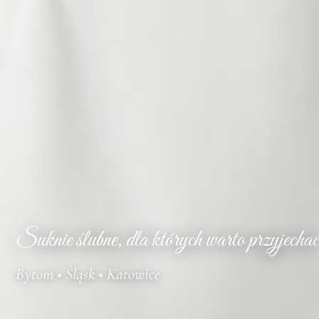
Suknie ślubne, dla których warto przyjechać
Bytom • Śląsk • Katowice