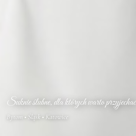
Suknie ślubne, dla których warto przyjechać
Bytom • Śląsk • Katowice