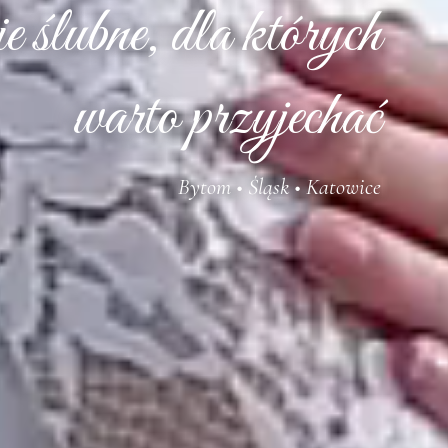
 ślubne, dla których
warto przyjechać
Bytom • Śląsk • Katowice