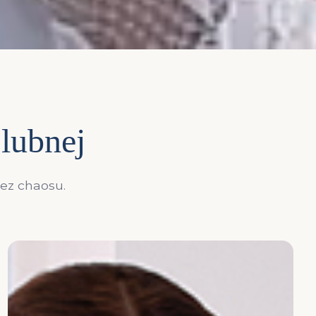
ślubnej
bez chaosu.