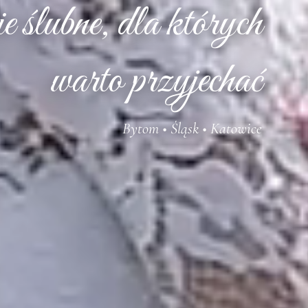
 ślubne, dla których
warto przyjechać
Bytom • Śląsk • Katowice