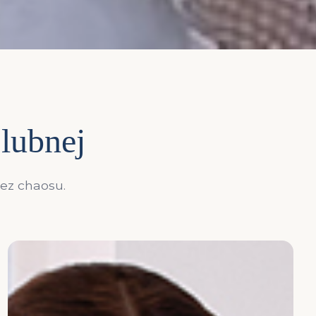
ślubnej
bez chaosu.