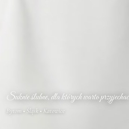
Suknie ślubne, dla których warto przyjechać
Bytom • Śląsk • Katowice