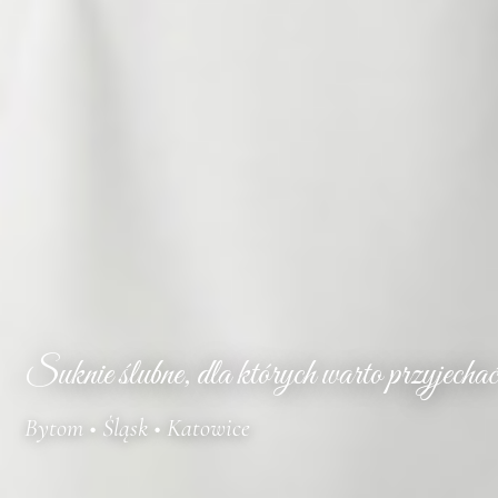
Suknie ślubne, dla których warto przyjechać
Bytom • Śląsk • Katowice