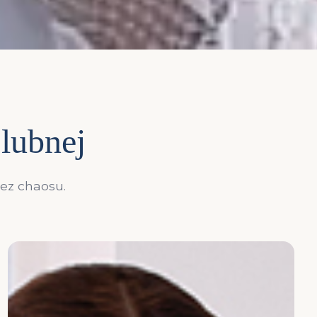
ślubnej
bez chaosu.