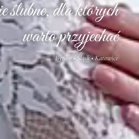
 ślubne, dla których
warto przyjechać
Bytom • Śląsk • Katowice