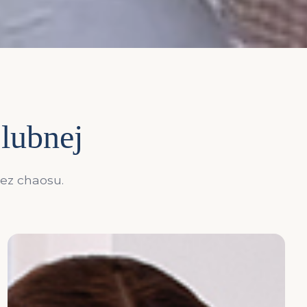
ślubnej
bez chaosu.