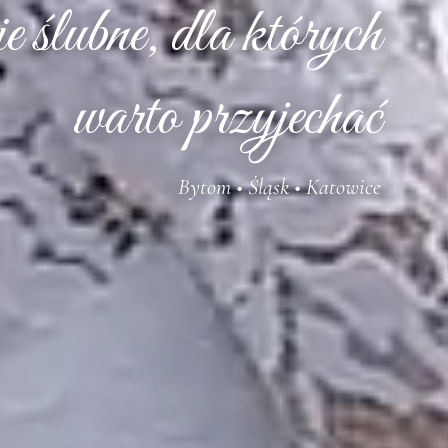
 ślubne, dla których
warto przyjechać
Bytom • Śląsk • Katowice