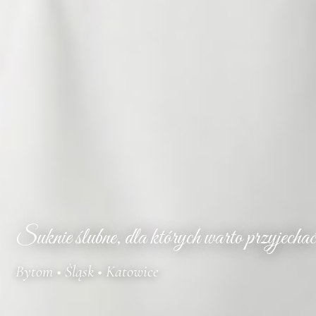
Suknie ślubne, dla których warto przyjechać
Bytom • Śląsk • Katowice